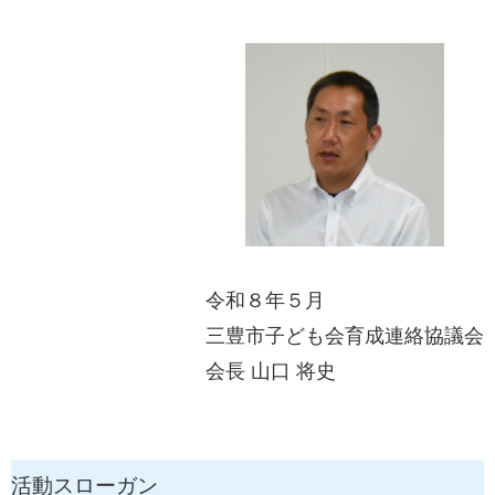
令和８年５月
三豊市子ども会育成連絡協議会
会長 山口 将史
活動スローガン