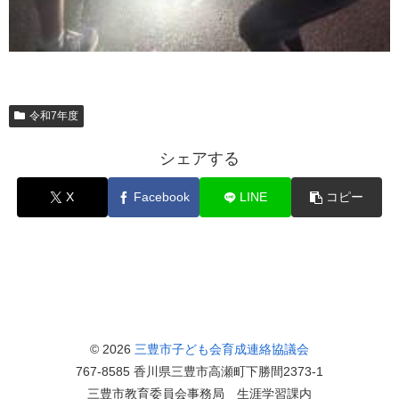
令和7年度
シェアする
X
Facebook
LINE
コピー
© 2026
三豊市子ども会育成連絡協議会
767-8585 香川県三豊市高瀬町下勝間2373-1
三豊市教育委員会事務局 生涯学習課内